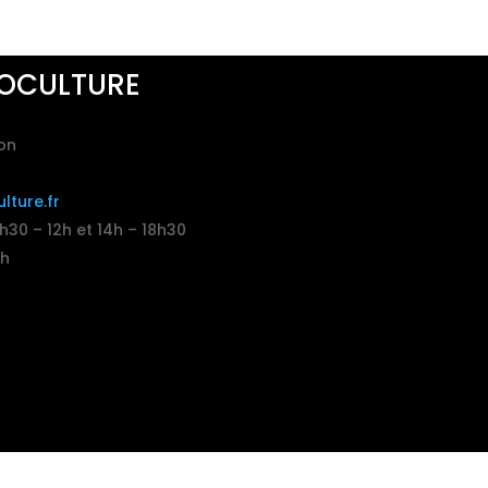
OCULTURE
on
ture.fr
30 – 12h et 14h – 18h30
2h