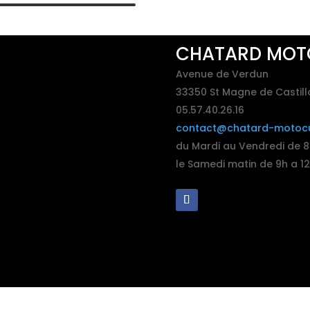
CHATARD MOT
Avenue de Verdun
33350 St Magne de Castill
05.57.40.26.16
contact@chatard-motocul
du Mardi au Vendredi de 8h
le Samedi matin de 9h a 1